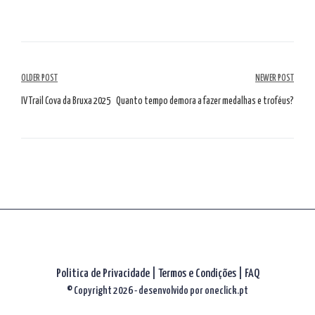
Navegação
OLDER POST
NEWER POST
de
IV Trail Cova da Bruxa 2025
Quanto tempo demora a fazer medalhas e troféus?
artigos
Politica de Privacidade
|
Termos e Condições
|
FAQ
© Copyright 2026 - desenvolvido por
oneclick.pt