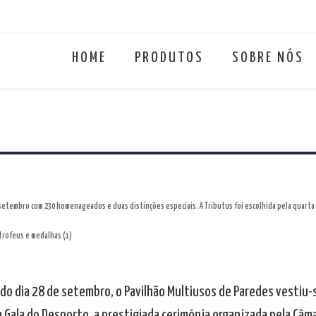
HOME
PRODUTOS
SOBRE NÓS
 setembro com 230 homenageados e duas distinções especiais. A Tributus foi escolhida pela quarta
do dia 28 de setembro, o Pavilhão Multiusos de Paredes vestiu-s
a Gala do Desporto, a prestigiada cerimónia organizada pela Câm