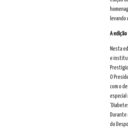
homenage
levando 
A edição
Nesta ed
e institu
Prestígio
O Presid
com o de
especial 
‘Diabete
Durante 
do Despo