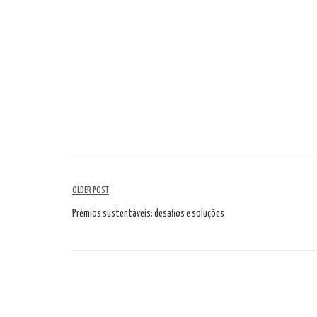
Navegação
OLDER POST
de
Prémios sustentáveis: desafios e soluções
artigos