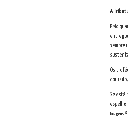
A Tribut
Pelo qua
entregue
sempre u
sustenta
Os trofé
dourado,
Se está 
espelhem
Imagens © 