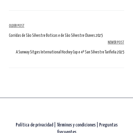
Navegación
OLDER POST
por
Corridas de São Silvestre Boticas e de São Silvestre Chaves 2025
NEWER POST
artículos
A Sunway Sitges International Hockey Cup e 4ª San Silvestre Tarifeña 2025
Política de privacidad
|
Términos y condiciones |
Preguntas
frecuentes