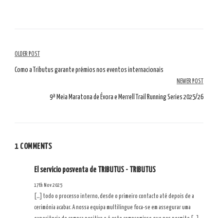
Navegación
OLDER POST
por
Como a Tributus garante prémios nos eventos internacionais
NEWER POST
artículos
9ª Meia Maratona de Évora e Merrell Trail Running Series 2025/26
1 COMMENTS
El servicio posventa de TRIBUTUS - TRIBUTUS
17th Nov 2025
[…] todo o processo interno, desde o primeiro contacto até depois de a
cerimónia acabar. A nossa equipa multilíngue foca-se em assegurar uma