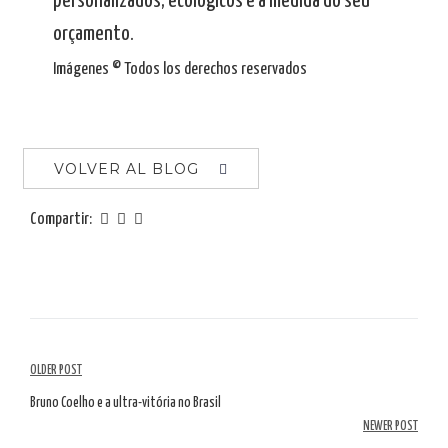
personalizados, ecológicos e à medida do seu
orçamento.
Imágenes © Todos los derechos reservados
VOLVER AL BLOG
Compartir:
Navegación
OLDER POST
por
Bruno Coelho e a ultra-vitória no Brasil
NEWER POST
artículos