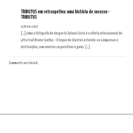
TRIBUTUS em retrospetiva: uma história de sucesso -
TRIBUTUS
11th Dez 2025
[…] como a fotógrafa de desporto Juliana Costa e o atleta internacional de
ultra trail Bruno Coelho; • O leque de clientes estende-se a empresas e
instituições, com eventos corporativos e galas: […]
Comments are closed.