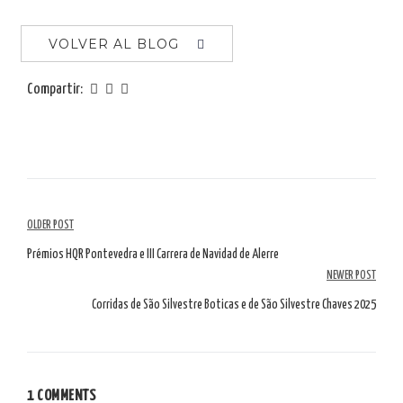
VOLVER AL BLOG
Compartir:
Navegación
OLDER POST
por
Prémios HQR Pontevedra e III Carrera de Navidad de Alerre
NEWER POST
artículos
Corridas de São Silvestre Boticas e de São Silvestre Chaves 2025
1 COMMENTS