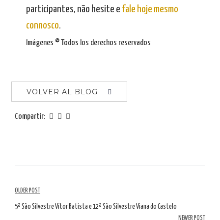
participantes, não hesite e
fale hoje mesmo
connosco
.
Imágenes © Todos los derechos reservados
VOLVER AL BLOG
Compartir:
Navegación
OLDER POST
por
5ª São Silvestre Vítor Batista e 12ª São Silvestre Viana do Castelo
NEWER POST