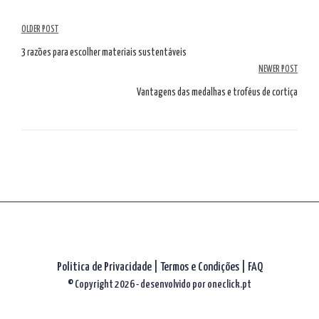
Navegação
OLDER POST
de
3 razões para escolher materiais sustentáveis
NEWER POST
artigos
Vantagens das medalhas e troféus de cortiça
Politica de Privacidade
|
Termos e Condições
|
FAQ
© Copyright 2026 - desenvolvido por
oneclick.pt