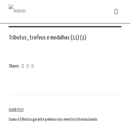
Tributus_trofeus e medalhas (11) (1)
Share:
Navegação
OLDER POST
de
Como a Tributus garante prémios nos eventos internacionais