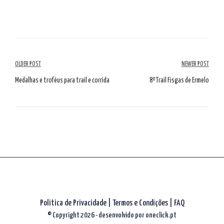
Navegação
OLDER POST
NEWER POST
de
Medalhas e troféus para trail e corrida
8º Trail Fisgas de Ermelo
artigos
Politica de Privacidade
|
Termos e Condições
|
FAQ
© Copyright 2026 - desenvolvido por
oneclick.pt