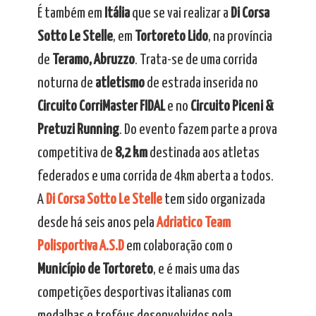
É também em
Itália
que se vai realizar a
Di Corsa
Sotto Le Stelle
, em
Tortoreto Lido
, na província
de
Teramo, Abruzzo
. Trata-se de uma corrida
noturna de
atletismo
de estrada inserida no
Circuito CorriMaster FIDAL
e no
Circuito Piceni &
Pretuzi Running
. Do evento fazem parte a prova
competitiva de
8,2 km
destinada aos atletas
federados e uma corrida de 4km aberta a todos.
A
Di Corsa Sotto Le Stelle
tem sido organizada
desde há seis anos pela
Adriatico Team
Polisportiva A.S.D
em colaboração com o
Município de Tortoreto
, e é mais uma das
competições desportivas italianas com