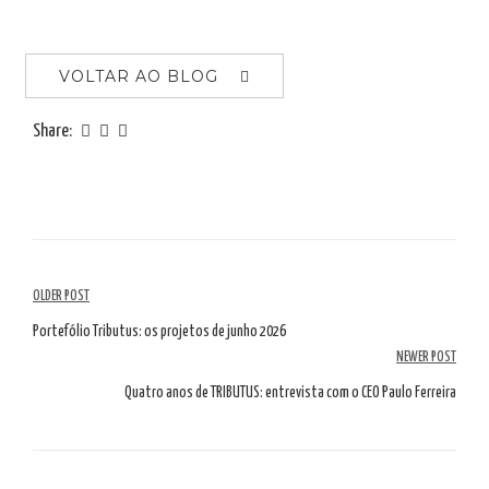
VOLTAR AO BLOG
Share:
Navegação
OLDER POST
de
Portefólio Tributus: os projetos de junho 2026
NEWER POST
artigos
Quatro anos de TRIBUTUS: entrevista com o CEO Paulo Ferreira