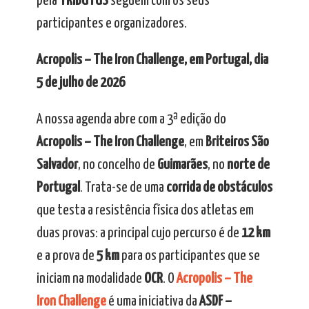
pela
TRIBUTUS
seguem com os seus
participantes e organizadores.
Acropolis – The Iron Challenge, em Portugal, dia
5 de julho de 2026
A nossa agenda abre com a 3ª edição do
Acropolis – The Iron Challenge
, em
Briteiros São
Salvador
, no concelho de
Guimarães
, no
norte de
Portugal
. Trata-se de uma
corrida de obstáculos
que testa a resistência física dos atletas em
duas provas: a principal cujo percurso é de
12 km
e a prova de
5 km
para os participantes que se
iniciam na modalidade
OCR
. O
Acropolis – The
Iron Challenge
é uma iniciativa da
ASDF –