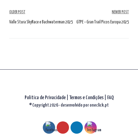
Navegação
OLDER POST
NEWER POST
de
Valle Stura SkyRace e Backwaterman 2025
GTPE – Gran Trail Picos Europa 2025
artigos
Politica de Privacidade
|
Termos e Condições
|
FAQ
© Copyright 2026 - desenvolvido por
oneclick.pt