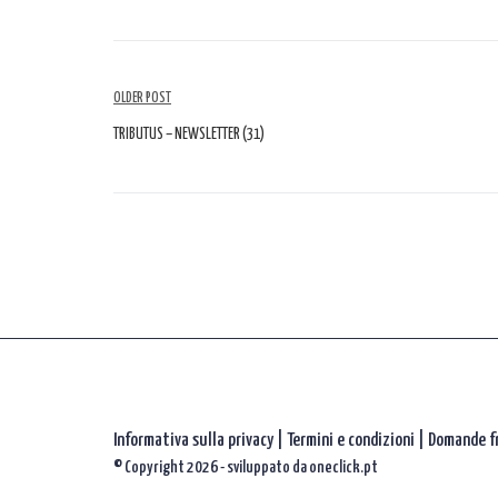
Navigazione
OLDER POST
tra
TRIBUTUS – NEWSLETTER (31)
gli
articoli
Informativa sulla privacy
|
Termini e condizioni |
Domande f
© Copyright 2026 - sviluppato da
oneclick.pt