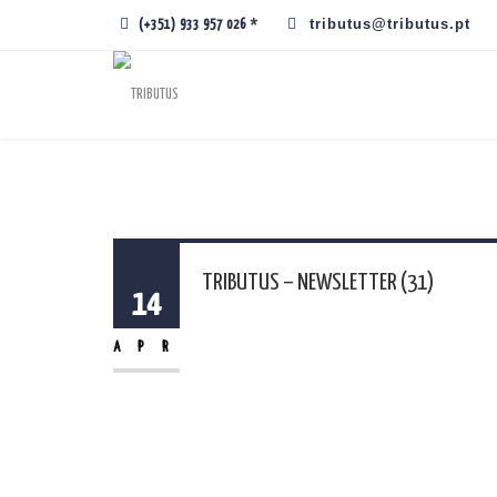
tributus@tributus.pt
(+351) 933 957 026 *
TRIBUTUS – NEWSLETTER (31)
14
APR