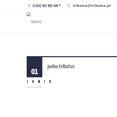
tributus@tributus.pt
(+351) 933 957 026 *
junho tributus
01
JUNIO