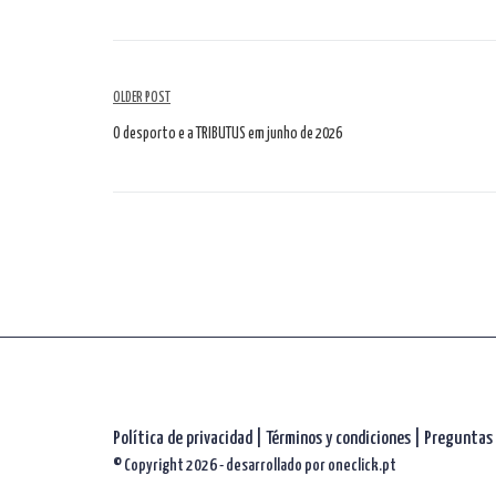
Navegación
OLDER POST
por
O desporto e a TRIBUTUS em junho de 2026
artículos
Política de privacidad
|
Términos y condiciones |
Preguntas 
© Copyright 2026 - desarrollado por
oneclick.pt