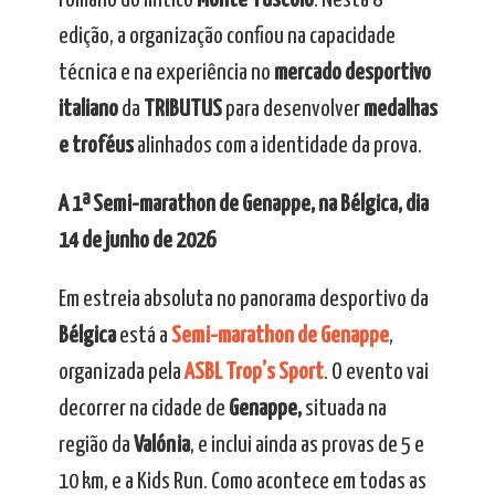
romano do mítico
Monte Tuscolo
. Nesta 8ª
edição, a organização confiou na capacidade
técnica e na experiência no
mercado desportivo
italiano
da
TRIBUTUS
para desenvolver
medalhas
e troféus
alinhados com a identidade da prova.
A 1ª Semi-marathon de Genappe, na Bélgica, dia
14 de junho de 2026
Em estreia absoluta no panorama desportivo da
Bélgica
está a
Semi-marathon de Genappe
,
organizada pela
ASBL Trop’s Sport
. O evento vai
decorrer na cidade de
Genappe,
situada na
região da
Valónia
, e inclui ainda as provas de 5 e
10 km, e a Kids Run. Como acontece em todas as