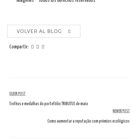
Imágenes © Todos los derechos reservados
VOLVER AL BLOG
Compartir:
Navegación
OLDER POST
por
Troféus e medalhas do portefólio TRIBUTUS de maio
NEWER POST
artículos
Como aumentar a reputação com prémios ecológicos