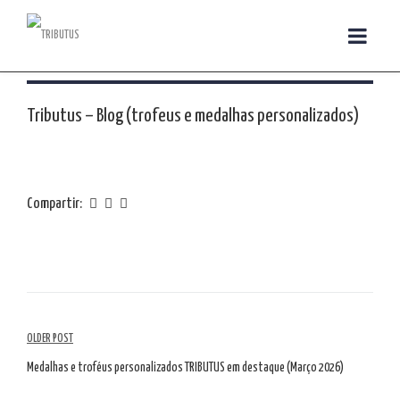
Tributus – Blog (trofeus e medalhas personalizados)
Compartir:
Navegación
OLDER POST
por
Medalhas e troféus personalizados TRIBUTUS em destaque (Março 2026)