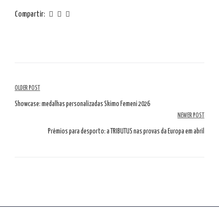
Compartir:
Navegación
OLDER POST
por
Showcase: medalhas personalizadas Skimo Femeni 2026
NEWER POST
artículos
Prémios para desporto: a TRIBUTUS nas provas da Europa em abril