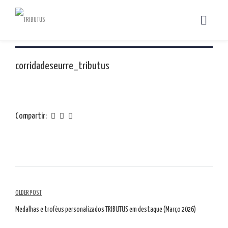
corridadeseurre_tributus
Compartir:
Navegación
OLDER POST
por
Medalhas e troféus personalizados TRIBUTUS em destaque (Março 2026)