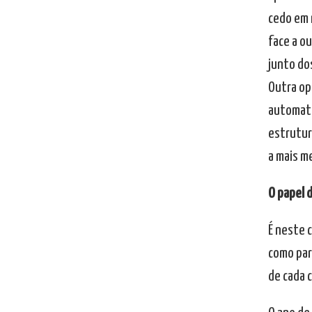
cedo em 
face a o
junto dos
Outra op
automati
estrutura
a mais m
O papel 
É neste 
como par
de cada 