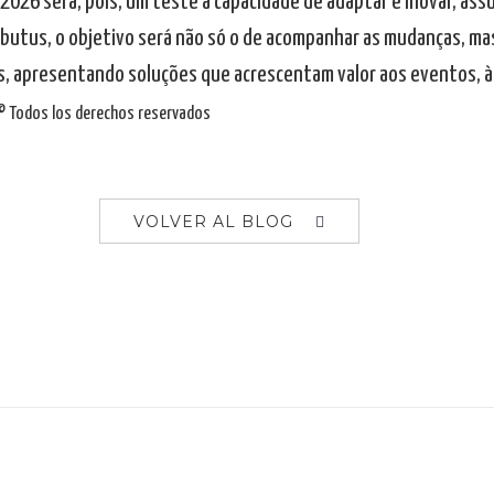
 2026 será, pois, um teste à capacidade de adaptar e inovar, as
ributus, o objetivo será não só o de acompanhar as mudanças, ma
s, apresentando soluções que acrescentam valor aos eventos, à
 Todos los derechos reservados
VOLVER AL BLOG