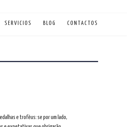
SERVICIOS
BLOG
CONTACTOS
edalhas e troféus: se por um lado,
es e expetativas que obrigarão