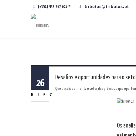
tributus@tributus.pt
(+351) 933 957 026 *
Desafios e oportunidades para o seto
26
Que desafios enfrenta o setor dos prémios e que oportu
DIEZ
Os anali
vai mant