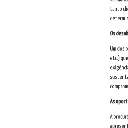
tanto cl
determin
Os desaf
Um dos pr
etc.) qu
exigênci
sustentáv
comprome
As oport
A procur
apresent