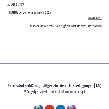
Artikelübersicht
ÄLTERER BEITRAG
TRIBUTUS bei den Rennen im Mai 2026
NEWER POST
As medalhas e troféus do Night Run Music 2026, em Espanha
Datenschutzerklärung
|
Allgemeine Geschäftsbedingungen |
FAQ
© Copyright 2026 – entwickelt von
oneclick.pt