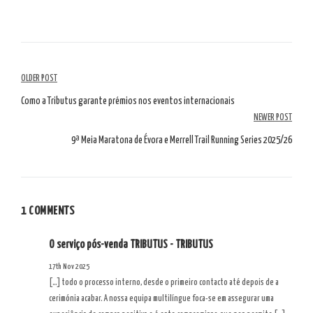
Artikelübersicht
OLDER POST
Como a Tributus garante prémios nos eventos internacionais
NEWER POST
9ª Meia Maratona de Évora e Merrell Trail Running Series 2025/26
1 COMMENTS
O serviço pós-venda TRIBUTUS - TRIBUTUS
17th Nov 2025
[…] todo o processo interno, desde o primeiro contacto até depois de a
cerimónia acabar. A nossa equipa multilíngue foca-se em assegurar uma