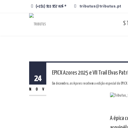
tributus@tributus.pt
(+351) 933 957 026 *
S
EPICX Azores 2025 e VII Trail Elvas Pa
24
Em dezembro, os Açores recebem a edição especial do EPICX 
NOV
A épica 
arquipéla