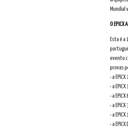
Mundial v
O EPICX 
Esta é a
portuguê
evento c
provas p
• a EPIC
• a EPICX
• a EPICX
• a EPICX
• a EPICX
• a EPICX