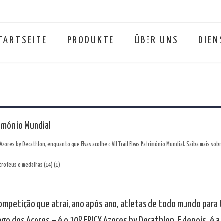
TARTSEITE
PRODUKTE
ÜBER UNS
DIEN
trimónio Mundial
Azores by Decathlon, enquanto que Elvas acolhe o VII Trail Elvas Património Mundial. Saiba mais so
competição que atrai, ano após ano, atletas de todo mundo para 
go dos Açores – é o 10º EPICX Azores by Decathlon. E depois, é a 