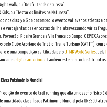
 Night walk, ou “Desfrutar da natureza”;
CX Kids, ou “Testar os limites na Natureza”.
o nos dias 5 e 6 de dezembro, o evento vai levar os atletas a d
as e verdejantes das encostas da ilha, atravessando várias freg
, Povoação, Ribeira Grande e Vila Franca do Campo. O EPICX Azor
s pelo Clube Açoriano de Triatlo, Trail e Turismo (CATTT), com 
be, e é uma competição certificada pelo
UTMB World Series
, pela
ança de
edições anteriores
, também este ano coube à Tributus
il Elvas Património Mundial
7ª edição do evento de trail running que alia um desafio físico 
 de uma cidade classificada Património Mundial pela UNESCO, atr