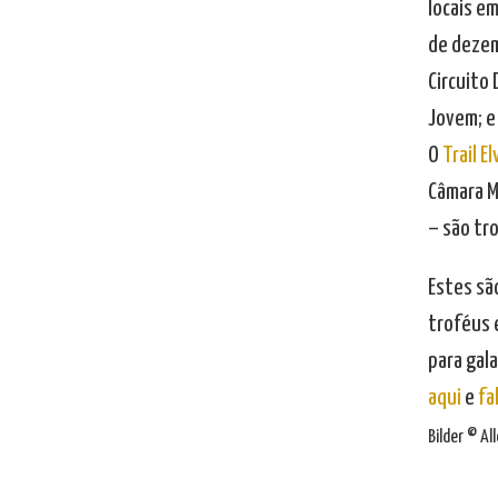
locais em
de dezem
Circuito 
Jovem; e 
O
Trail E
Câmara M
– são tro
Estes sã
troféus 
para gal
aqui
e
fa
Bilder © A