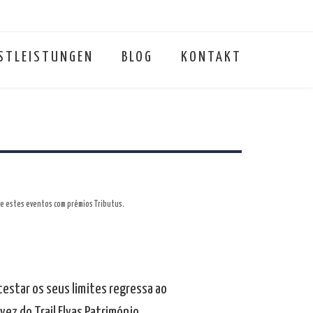
STLEISTUNGEN
BLOG
KONTAKT
bre estes eventos com prémios Tributus.
testar os seus limites regressa ao
vez do Trail Elvas Património