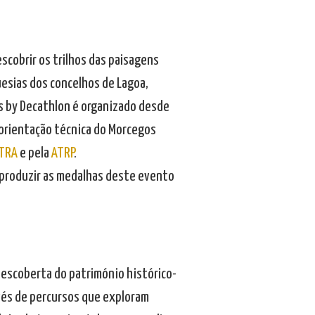
escobrir os trilhos das paisagens
uesias dos concelhos de Lagoa,
es by Decathlon é organizado desde
a orientação técnica do Morcegos
ITRA
e pela
ATRP
.
 produzir as medalhas deste evento
à descoberta do património histórico-
avés de percursos que exploram