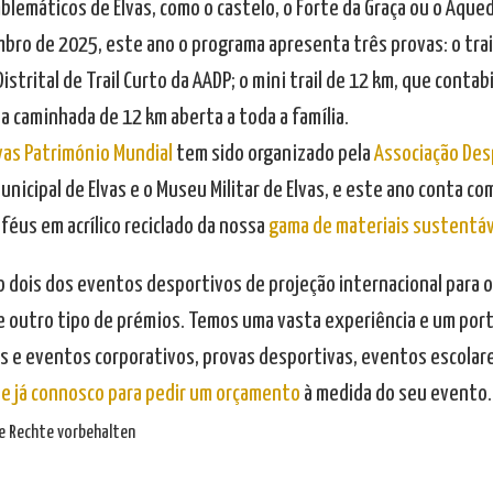
blemáticos de Elvas, como o castelo, o Forte da Graça ou o Aqued
bro de 2025, este ano o programa apresenta três provas: o trail
Distrital de Trail Curto da AADP; o mini trail de 12 km, que contabil
a caminhada de 12 km aberta a toda a família.
lvas Património Mundial
tem sido organizado pela
Associação Des
unicipal de Elvas e o Museu Militar de Elvas, e este ano conta c
féus em acrílico reciclado da nossa
gama de materiais sustentáv
o dois dos eventos desportivos de projeção internacional para o
e outro tipo de prémios. Temos uma vasta experiência e um portfó
as e eventos corporativos, provas desportivas, eventos escolare
le já connosco para pedir um orçamento
à medida do seu evento.
lle Rechte vorbehalten