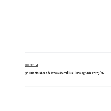
Artikelübersicht
OLDER POST
9ª Meia Maratona de Évora e Merrell Trail Running Series 2025/26