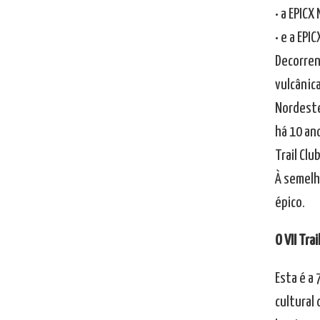
• a EPICX
• e a EPI
Decorrend
vulcânic
Nordeste
há 10 ano
Trail Clu
À semelh
épico.
O VII Tra
Esta é a 
cultural