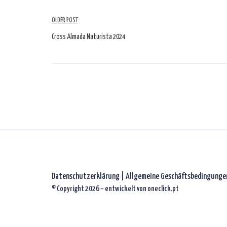
Artikelübersicht
OLDER POST
Cross Almada Naturista 2024
Datenschutzerklärung
|
Allgemeine Geschäftsbedingunge
© Copyright 2026 – entwickelt von
oneclick.pt