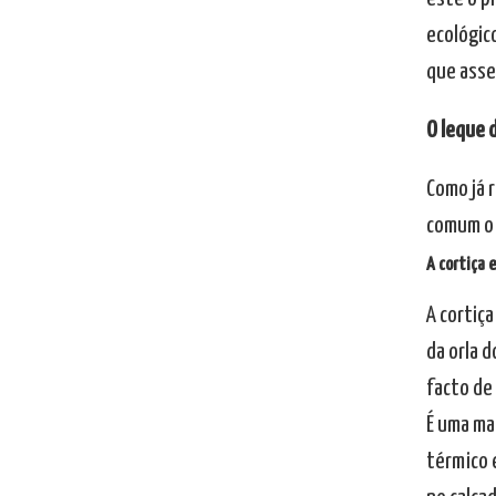
ecológic
que asse
O leque 
Como já 
comum o 
A cortiça 
A cortiç
da orla 
facto de
É uma mat
térmico e