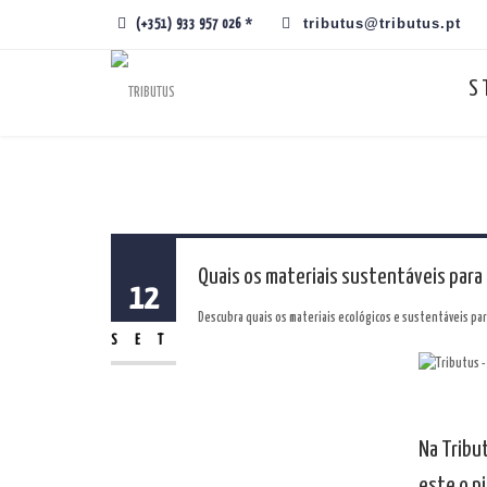
tributus@tributus.pt
(+351) 933 957 026 *
S
Quais os materiais sustentáveis para
12
Descubra quais os materiais ecológicos e sustentáveis para
SET
Na Tribu
este o p