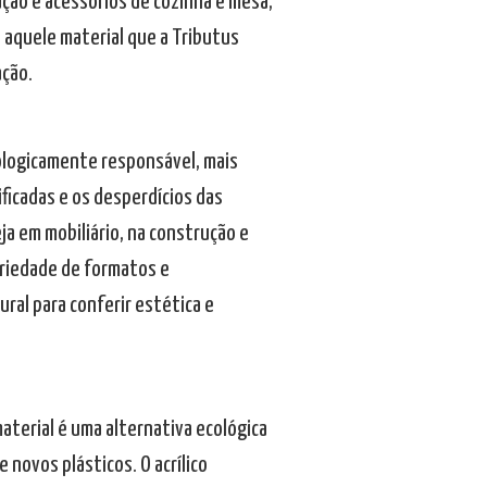
ção e acessórios de cozinha e mesa,
 é aquele material que a Tributus
ação.
ologicamente responsável, mais
ficadas e os desperdícios das
eja em mobiliário, na construção e
ariedade de formatos e
al para conferir estética e
aterial é uma alternativa ecológica
e novos plásticos. O acrílico