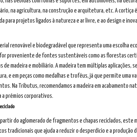
do, nas bebidas com rolhas e suportes, em automóveis, na decora
ário, na agricultura, na construção e arquitetura, etc. A cortiça
 para projetos ligados à natureza e ar livre, e ao design e inov
erial renovável e biodegradável que representa uma escolha ec
 for proveniente de fontes sustentáveis como as florestas certi
s de madeira e mobiliário. A madeira tem múltiplas aplicações, s
ura, e em peças como medalhas e troféus, já que permite uma v
tos. Na Tributus, recomendamos a madeira em acabamento natur
a a prémios corporativos.
reciclado
 partir do aglomerado de fragmentos e chapas reciclados, este m
icos tradicionais que ajuda a reduzir o desperdício e a produção d