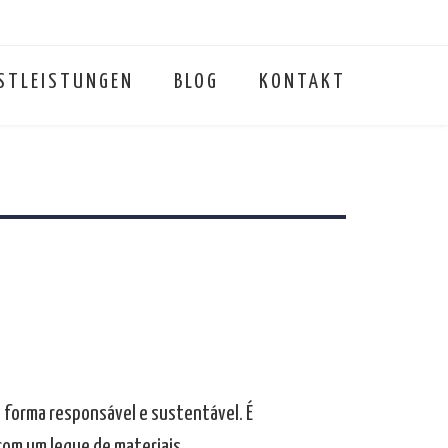
STLEISTUNGEN
BLOG
KONTAKT
 forma responsável e sustentável. É
 com um leque de materiais