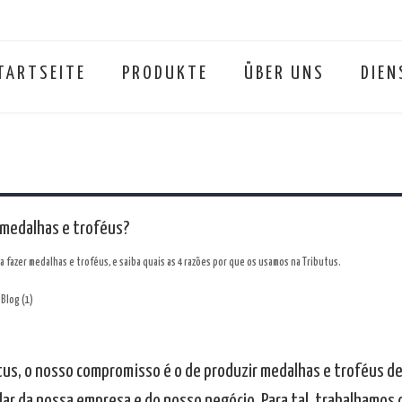
TARTSEITE
PRODUKTE
ÜBER UNS
DIEN
 medalhas e troféus?
 fazer medalhas e troféus, e saiba quais as 4 razões por que os usamos na Tributus.
tus, o nosso compromisso é o de produzir medalhas e troféus de
ilar da nossa empresa e do nosso negócio. Para tal, trabalhamos