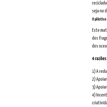
reciclado
seja no 
O plástico 
Este mat
dos frag
dos ocea
4 razões
1) A red
2) Apoiar
3) Apoia
4) Incent
criativid