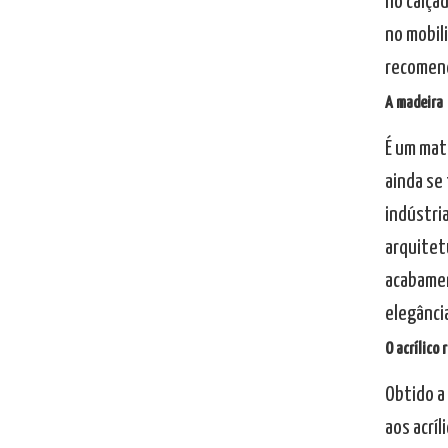
no calça
no mobili
recomenda
A madeira
É um mat
ainda se
indústria
arquitet
acabamen
elegânci
O acrílico 
Obtido a
aos acríl