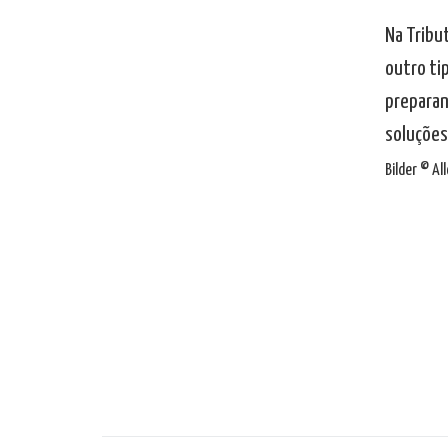
Na Tribu
outro ti
preparan
soluções
Bilder © A