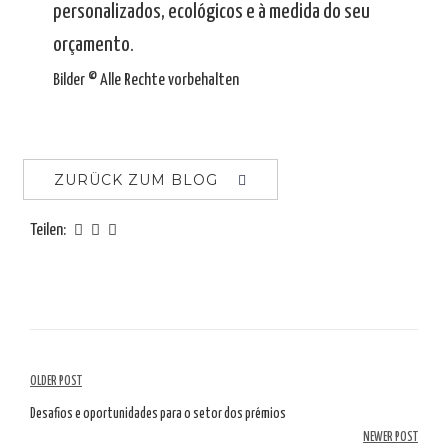
personalizados, ecológicos e à medida do seu
orçamento.
Bilder © Alle Rechte vorbehalten
ZURÜCK ZUM BLOG
Teilen:
Artikelübersicht
OLDER POST
Desafios e oportunidades para o setor dos prémios
NEWER POST