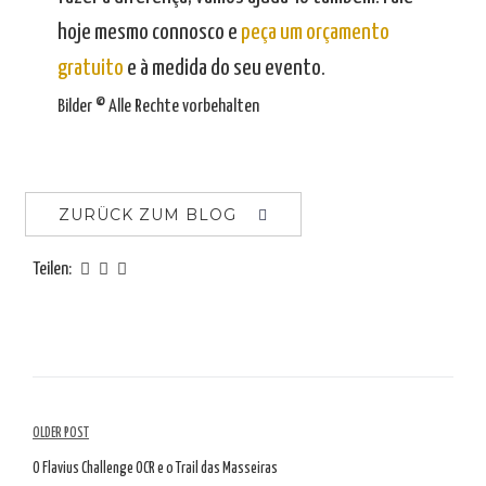
hoje mesmo connosco e
peça um orçamento
gratuito
e à medida do seu evento.
Bilder © Alle Rechte vorbehalten
ZURÜCK ZUM BLOG
Teilen:
Artikelübersicht
OLDER POST
O Flavius Challenge OCR e o Trail das Masseiras