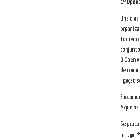
1º Open 
Uns dias 
organiza
torneio 
conjunto
O Open v
de comun
ligação s
Em comum,
é que os
Se procu
Immagini © 