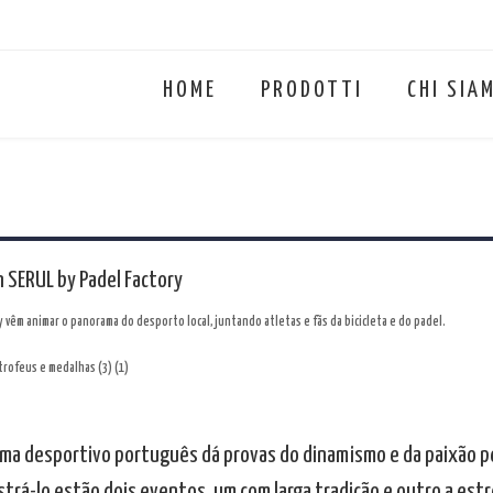
HOME
PRODOTTI
CHI SIA
n SERUL by Padel Factory
y vêm animar o panorama do desporto local, juntando atletas e fãs da bicicleta e do padel.
ma desportivo português dá provas do dinamismo e da paixão pel
rá-lo estão dois eventos, um com larga tradição e outro a estre