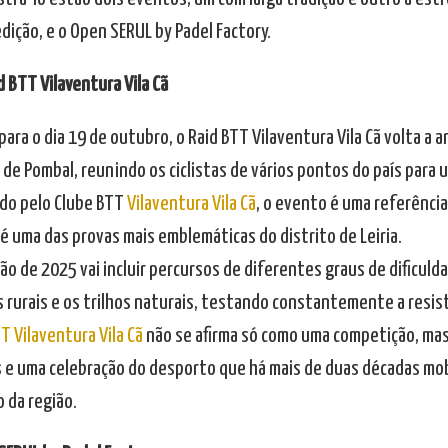
dição, e o Open SERUL by Padel Factory.
d BTT Vilaventura Vila Cã
ara o dia 19 de outubro, o Raid BTT Vilaventura Vila Cã volta a an
 de Pombal, reunindo os ciclistas de vários pontos do país para 
do pelo Clube BTT
Vilaventura Vila Cã
, o evento é uma referência
é uma das provas mais emblemáticas do distrito de Leiria.
ão de 2025 vai incluir percursos de diferentes graus de dificul
 rurais e os trilhos naturais, testando constantemente a resist
T Vilaventura Vila Cã
não se afirma só como uma competição, m
 e uma celebração do desporto que há mais de duas décadas mob
 da região.