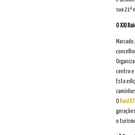
sua 21ª e
O XXI Rai
Marcado p
concelho
Organiza
centro e 
Esta ediç
caminhos
O
Raid BT
gerações
o turismo