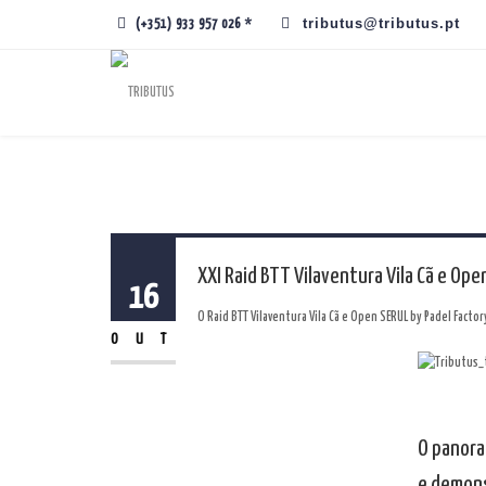
tributus@tributus.pt
(+351) 933 957 026 *
XXI Raid BTT Vilaventura Vila Cã e Ope
16
O Raid BTT Vilaventura Vila Cã e Open SERUL by Padel Factor
OUT
O panora
e demonst