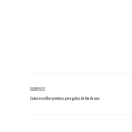
Navigazione
OLDER POST
tra
Como escolher prémios para galas de fim de ano
gli
articoli