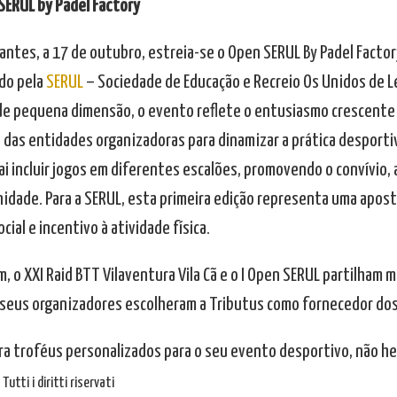
SERUL by Padel Factory
antes, a 17 de outubro, estreia-se o Open SERUL By Padel Factory
do pela
SERUL
– Sociedade de Educação e Recreio Os Unidos de Le
de pequena dimensão, o evento reflete o entusiasmo crescente p
 das entidades organizadoras para dinamizar a prática desportiv
ai incluir jogos em diferentes escalões, promovendo o convívio, 
idade. Para a SERUL, esta primeira edição representa uma apos
ocial e incentivo à atividade física.
 o XXI Raid BTT Vilaventura Vila Cã e o I Open SERUL partilham 
 seus organizadores escolheram a Tributus como fornecedor dos
ra troféus personalizados para o seu evento desportivo, não he
Tutti i diritti riservati