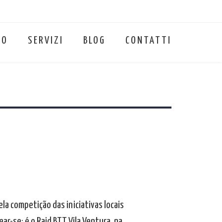
MO
SERVIZI
BLOG
CONTATTI
a competição das iniciativas locais
ar-se: é o Raid BTT Vila Ventura, na