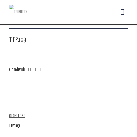
TTP109
Condividi:
Navigazione
OLDER POST
tra
TTP109