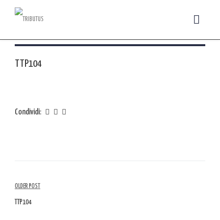
TTP104
Condividi:
Navigazione
OLDER POST
tra
TTP104