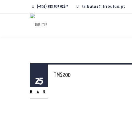
tributus@tributus.pt
(+351) 933 957 026 *
TMS200
25
MAR