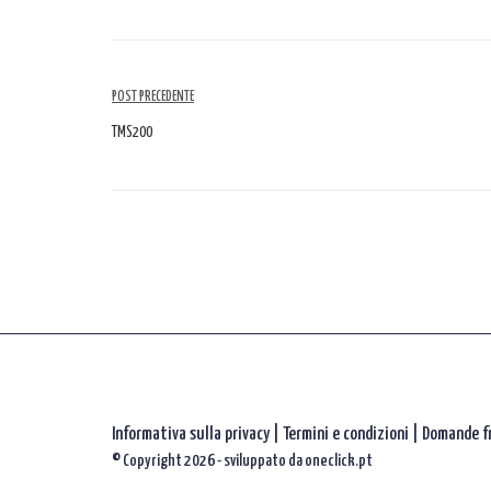
Navigazione
POST PRECEDENTE
tra
TMS200
gli
articoli
Informativa sulla privacy
|
Termini e condizioni |
Domande f
© Copyright 2026 - sviluppato da
oneclick.pt