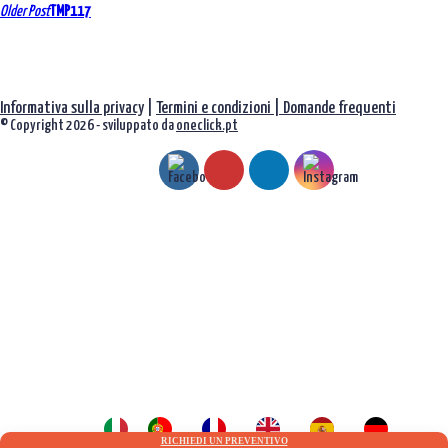
Navigazione
Older Post
TMP117
tra
gli
Informativa sulla privacy
|
Termini e condizioni |
Domande frequenti
articoli
© Copyright 2026 - sviluppato da
oneclick.pt
RICHIEDI UN PREVENTIVO