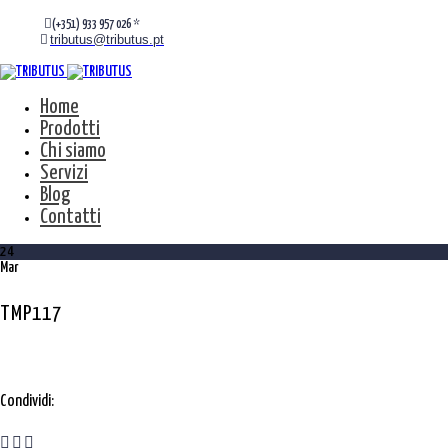
(+351) 933 957 026 *
tributus@tributus.pt
Home
Prodotti
Chi siamo
Servizi
Blog
Contatti
24
Mar
TMP117
Condividi: