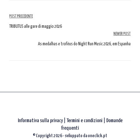
Navigazione
POST PRECEDENTE
tra
TRIBUTUS alle gare di maggio 2026
NEWER POST
gli
As medalhas e troféus do Night Run Music 2026, em Espanha
articoli
Informativa sulla privacy
|
Termini e condizioni |
Domande
frequenti
© Copyright 2026 - sviluppato da
oneclick.pt