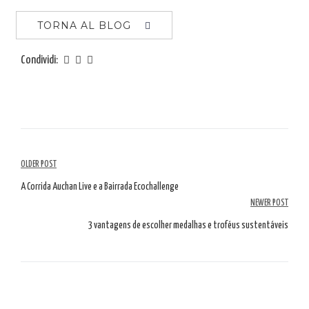
TORNA AL BLOG
Condividi:
Navigazione
OLDER POST
tra
A Corrida Auchan Live e a Bairrada Ecochallenge
NEWER POST
gli
3 vantagens de escolher medalhas e troféus sustentáveis
articoli