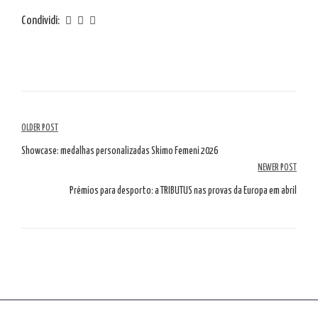
Condividi:
Navigazione
OLDER POST
tra
Showcase: medalhas personalizadas Skimo Femeni 2026
NEWER POST
gli
Prémios para desporto: a TRIBUTUS nas provas da Europa em abril
articoli