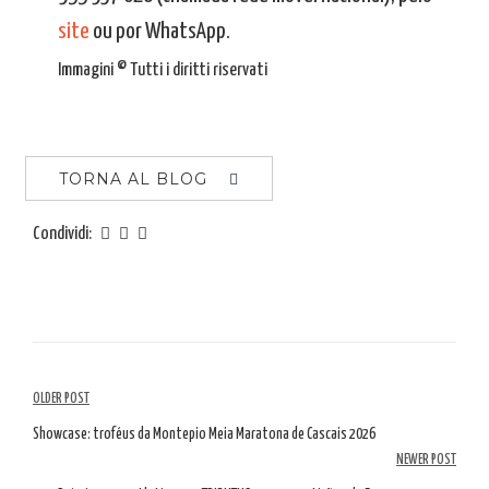
site
ou por WhatsApp.
Immagini © Tutti i diritti riservati
TORNA AL BLOG
Condividi:
Navigazione
OLDER POST
tra
Showcase: troféus da Montepio Meia Maratona de Cascais 2026
NEWER POST
gli