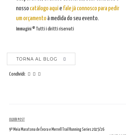
nosso
catálogo aqui
e
fale já connosco para pedir
um orçamento
à medida do seu evento.
Immagini © Tutti i diritti riservati
TORNA AL BLOG
Condividi:
Navigazione
OLDER POST
tra
9ª Meia Maratona de Évora e Merrell Trail Running Series 2025/26