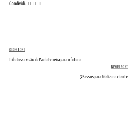
Condividi:
Navigazione
OLDER POST
tra
Tributus: a visão de Paulo Ferreira para o futuro
NEWER POST
gli
3 Passos para fidelizar o cliente
articoli