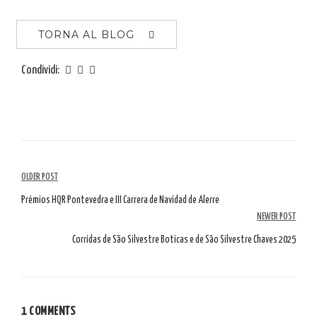
TORNA AL BLOG
Condividi:
Navigazione
OLDER POST
tra
Prémios HQR Pontevedra e III Carrera de Navidad de Alerre
NEWER POST
gli
Corridas de São Silvestre Boticas e de São Silvestre Chaves 2025
articoli
1 COMMENTS