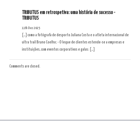
TRIBUTUS em retrospetiva: uma história de sucesso -
TRIBUTUS
11th Dez 2025
[…] como a fotógrafa de desporto Juliana Costa e o atleta internacional de
ultra trail Bruno Coelho; • O leque de clientes estende-se a empresas e
instituições, com eventos corporativos e galas: […]
Comments are closed.