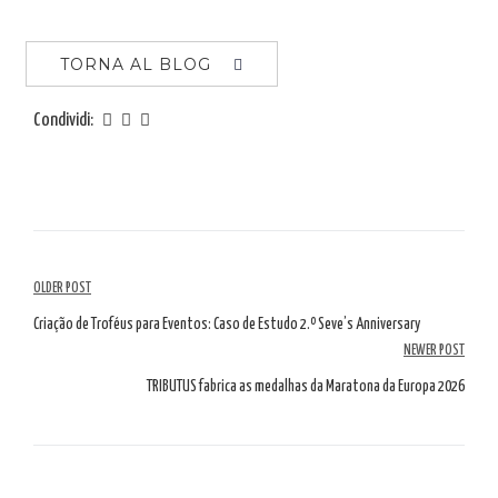
TORNA AL BLOG
Condividi:
Navigazione
OLDER POST
tra
Criação de Troféus para Eventos: Caso de Estudo 2.º Seve’s Anniversary
NEWER POST
gli
TRIBUTUS fabrica as medalhas da Maratona da Europa 2026
articoli