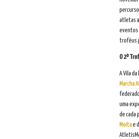
percurso 
atletas 
eventos 
troféus 
O 2º Trof
A Vila da
Marcha At
federado
uma exper
de cada 
Moita
e d
AtletisMo