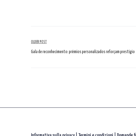
Navigazione
OLDER POST
tra
Gala de reconhecimento: prémios personalizados reforçam prestígio
gli
articoli
Informativa sulla privacy
|
Termini e condizioni |
Domande f