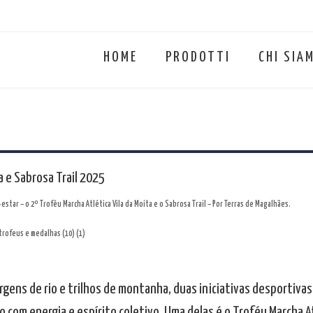
HOME
PRODOTTI
CHI SIA
a e Sabrosa Trail 2025
tar – o 2º Troféu Marcha Atlética Vila da Moita e o Sabrosa Trail – Por Terras de Magalhães.
rgens de rio e trilhos de montanha, duas iniciativas desportiva
com energia e espírito coletivo. Uma delas é o Troféu Marcha At