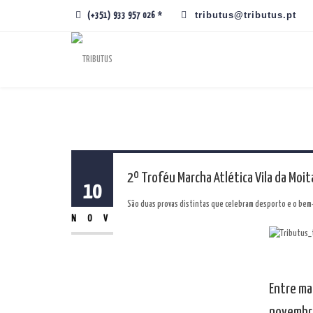
tributus@tributus.pt
(+351) 933 957 026 *
2º Troféu Marcha Atlética Vila da Moit
10
São duas provas distintas que celebram desporto e o bem-es
NOV
Entre ma
novembro 