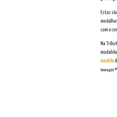
Estas sã
medalhas
com a co
Na Tribu
modalidad
medida
d
Immagini © 