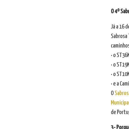
O 4º Sab
Já a 16 d
Sabrosa T
caminhos
• o ST36K
• o ST19K
• o ST10K
• e a Ca
O
Sabrosa
Municipa
de Portu
3- Porqu