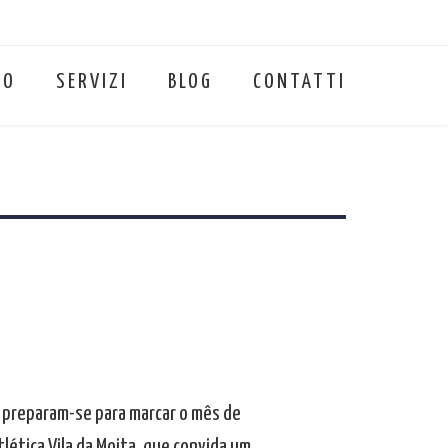
MO
SERVIZI
BLOG
CONTATTI
s preparam-se para marcar o mês de
lética Vila da Moita, que convida um