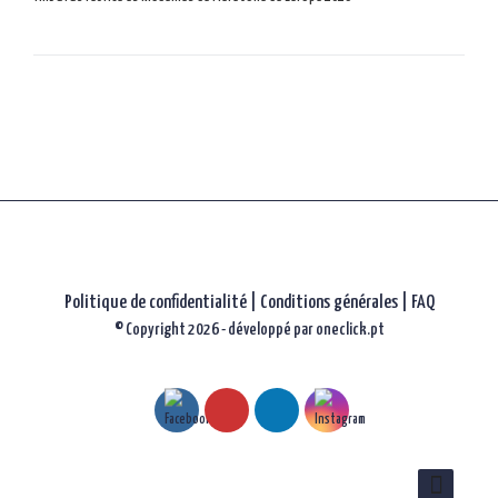
parmi
les
articles
Politique de confidentialité
|
Conditions générales |
FAQ
© Copyright 2026 - développé par
oneclick.pt