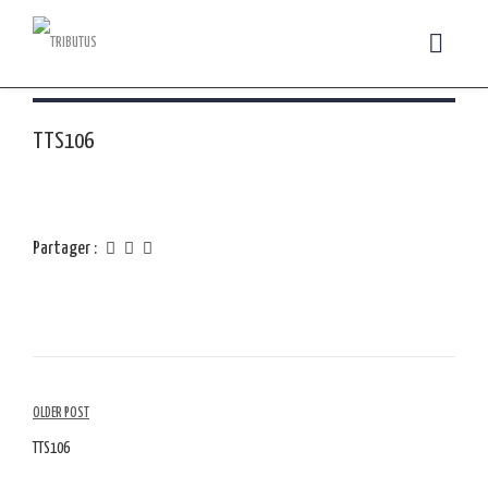
TTS106
Partager :
Navigation
OLDER POST
parmi
TTS106