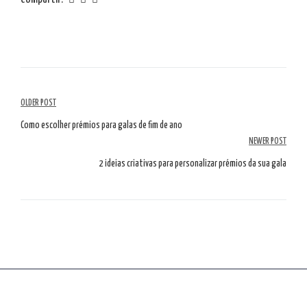
Navegación
OLDER POST
por
Como escolher prémios para galas de fim de ano
NEWER POST
artículos
2 ideias criativas para personalizar prémios da sua gala