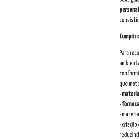
personal
consisti
Cumprir 
Para rec
ambienta
conformi
que mate
•
materia
•
fornece
• materi
• criaçã
reduzind