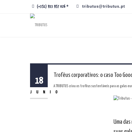
tributus@tributus.pt
(+351) 933 957 026 *
Troféus corporativos: o caso Too Goo
18
A TRIBUTUS criou os troféus sustentáveis para as galas eu
JUNIO
Uma das 
suas gal