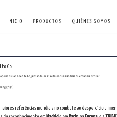
INICIO
PRODUCTOS
QUIÉNES SOMOS
d to Go
ropeias da Too Good to Go, juntando-se às referências mundiais da economia circular.
maiores referências mundiais no combate ao desperdício aliment
as de reconhecimento em
Madrid
e em
Paris
, na
Europa
, e a
TRIBU