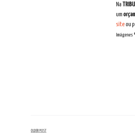
Na
TRIB
um
orça
site
ou p
Imágenes ©
Navegación
OLDER POST