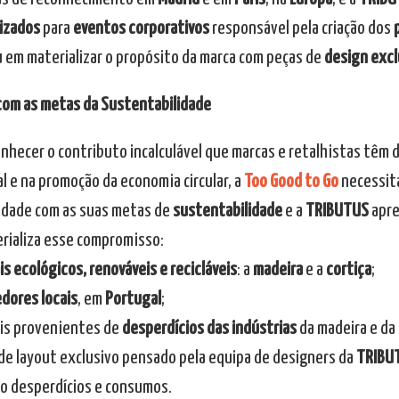
izados
para
eventos corporativos
responsável pela criação dos
u em materializar o propósito da marca com peças de
design excl
com as metas da Sustentabilidade
onhecer o contributo incalculável que marcas e retalhistas têm
l e na promoção da economia circular, a
Too Good to Go
necessit
dade com as suas metas de
sustentabilidade
e a
TRIBUTUS
apre
rializa esse compromisso:
is ecológicos, renováveis e recicláveis
: a
madeira
e a
cortiça
;
dores locais
, em
Portugal
;
ais provenientes de
desperdícios das indústrias
da madeira e da 
o de layout exclusivo pensado pela equipa de designers da
TRIBU
o desperdícios e consumos.