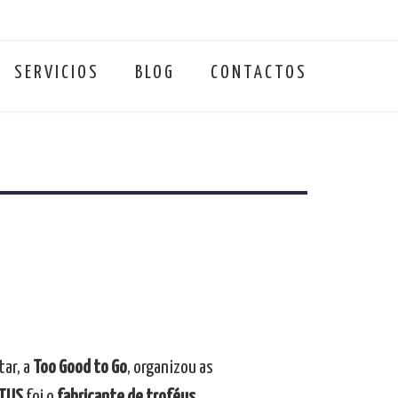
SERVICIOS
BLOG
CONTACTOS
ar, a
Too Good to Go
, organizou as
TUS
foi o
fabricante de troféus