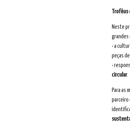
Troféus 
Neste pr
grandes 
• a cultu
peças de
• respon
circular
.
Para as 
parceiro
identifi
sustenta