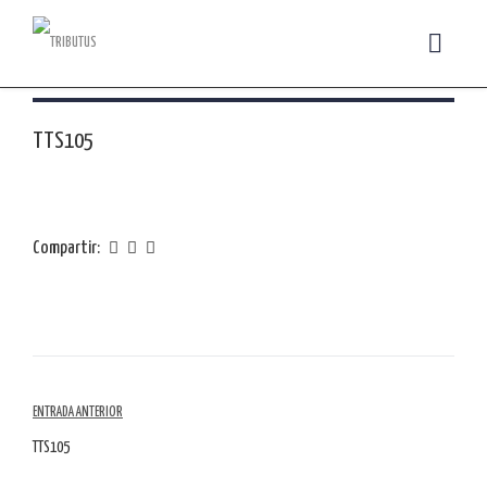
TTS105
Compartir:
Navegación
ENTRADA ANTERIOR
por
TTS105