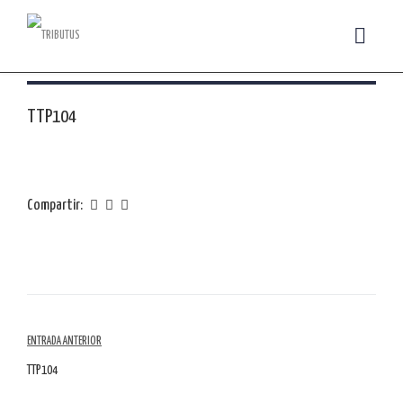
TTP104
Compartir:
Navegación
ENTRADA ANTERIOR
por
TTP104