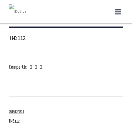
TMS112
Compartir:
Navegación
OLDER POST
por
TMS112