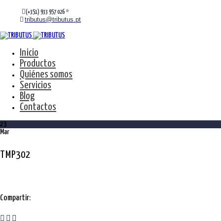
(+351) 933 957 026 *
tributus@tributus.pt
Inicio
Productos
Quiénes somos
Servicios
Blog
Contactos
23
Mar
TMP302
Compartir: