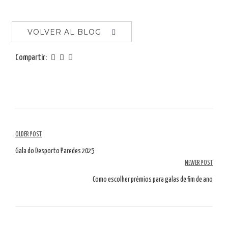
VOLVER AL BLOG
Compartir:
Navegación
OLDER POST
por
Gala do Desporto Paredes 2025
NEWER POST
artículos
Como escolher prémios para galas de fim de ano