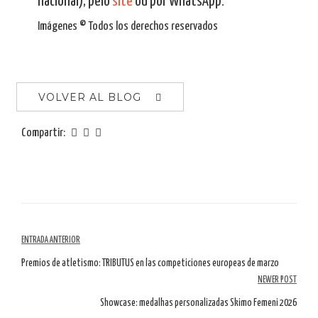
nacional), pelo
site
ou por WhatsApp.
Imágenes © Todos los derechos reservados
VOLVER AL BLOG
Compartir:
Navegación
ENTRADA ANTERIOR
por
Premios de atletismo: TRIBUTUS en las competiciones europeas de marzo
NEWER POST
artículos
Showcase: medalhas personalizadas Skimo Femeni 2026