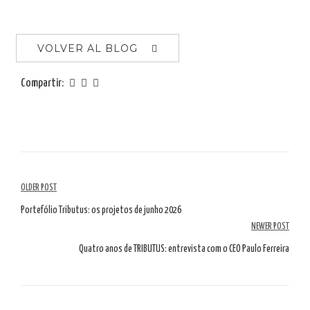
VOLVER AL BLOG
Compartir:
Navegación
OLDER POST
por
Portefólio Tributus: os projetos de junho 2026
NEWER POST
artículos
Quatro anos de TRIBUTUS: entrevista com o CEO Paulo Ferreira