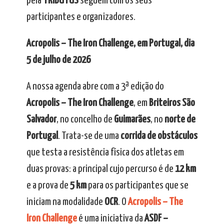
pela
TRIBUTUS
seguem com os seus
participantes e organizadores.
Acropolis – The Iron Challenge, em Portugal, dia
5 de julho de 2026
A nossa agenda abre com a 3ª edição do
Acropolis – The Iron Challenge
, em
Briteiros São
Salvador
, no concelho de
Guimarães
, no
norte de
Portugal
. Trata-se de uma
corrida de obstáculos
que testa a resistência física dos atletas em
duas provas: a principal cujo percurso é de
12 km
e a prova de
5 km
para os participantes que se
iniciam na modalidade
OCR
. O
Acropolis – The
Iron Challenge
é uma iniciativa da
ASDF –