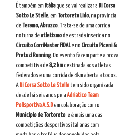
É também em
Itália
que se vai realizar a
Di Corsa
Sotto Le Stelle
, em
Tortoreto Lido
, na província
de
Teramo, Abruzzo
. Trata-se de uma corrida
noturna de
atletismo
de estrada inserida no
Circuito CorriMaster FIDAL
e no
Circuito Piceni &
Pretuzi Running
. Do evento fazem parte a prova
competitiva de
8,2 km
destinada aos atletas
federados e uma corrida de 4km aberta a todos.
A
Di Corsa Sotto Le Stelle
tem sido organizada
desde há seis anos pela
Adriatico Team
Polisportiva A.S.D
em colaboração com o
Município de Tortoreto
, e é mais uma das
competições desportivas italianas com